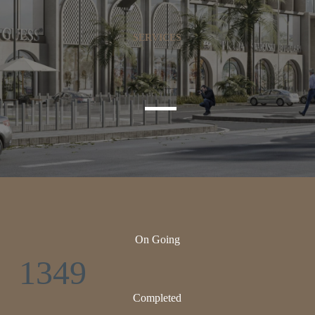
SERVICES
On Going
1349
Completed