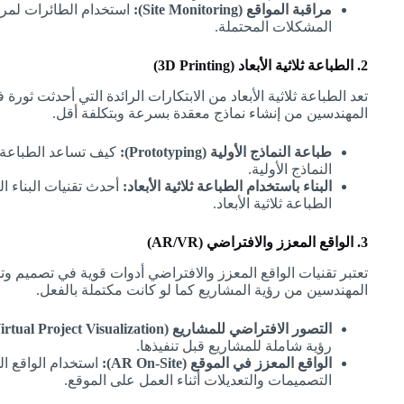
مراقبة المواقع (Site Monitoring):
استخدام الطائرات لمرا
المشكلات المحتملة.
2. الطباعة ثلاثية الأبعاد (3D Printing)
تعد الطباعة ثلاثية الأبعاد من الابتكارات الرائدة التي أحدثت ثورة
المهندسين من إنشاء نماذج معقدة بسرعة وبتكلفة أقل.
طباعة النماذج الأولية (Prototyping):
كيف تساعد الطباعة ثل
النماذج الأولية.
البناء باستخدام الطباعة ثلاثية الأبعاد:
أحدث تقنيات البناء ال
الطباعة ثلاثية الأبعاد.
3. الواقع المعزز والافتراضي (AR/VR)
تعتبر تقنيات الواقع المعزز والافتراضي أدوات قوية في تصميم و
المهندسين من رؤية المشاريع كما لو كانت مكتملة بالفعل.
التصور الافتراضي للمشاريع (Virtual Project Visualization):
رؤية شاملة للمشاريع قبل تنفيذها.
الواقع المعزز في الموقع (AR On-Site):
استخدام الواقع ا
التصميمات والتعديلات أثناء العمل على الموقع.