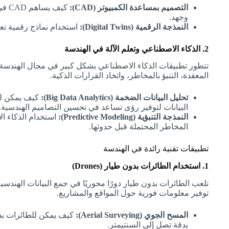
التصميم بمساعدة الكمبيوتر (CAD):
كيف 
وجهد.
النمذجة الرقمية (Digital Twins):
استخدام نماذج رقمية تعك
2. الذكاء الاصطناعي وتعلم الآلة في الهندسة
تتطور تطبيقات الذكاء الاصطناعي بشكل كبير في مجال الهندسة، 
المعقدة، التنبؤ بالمخاطر، واتخاذ القرارات الذكية.
تحليل البيانات الضخمة (Big Data Analytics):
كيف يمكن لل
البيانات لتوفير رؤى تساعد في تحسين التصاميم الهندسية.
النمذجة التنبؤية (Predictive Modeling):
استخدام الذكاء الا
المخاطر المحتملة قبل حدوثها.
تطبيقات تقنية رائدة في الهندسة
1. استخدام الطائرات بدون طيار (Drones)
تلعب الطائرات بدون طيار دورًا محوريًا في جمع البيانات الهندس
توفير معلومات فورية حول المواقع والمشاريع.
المسح الجوي (Aerial Surveying):
كيف يمكن للطائرات بدو
بدقة تصل إلى السنتيمتر.