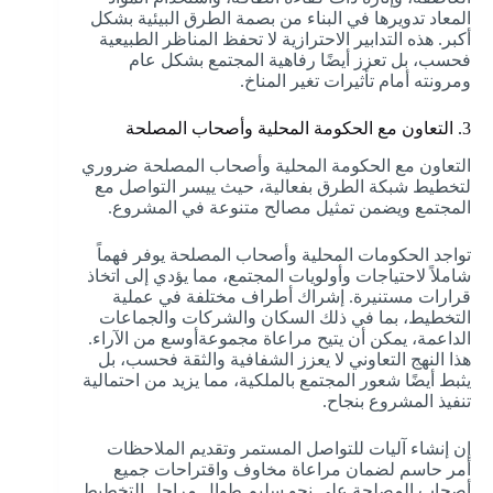
المعاد تدويرها في البناء من بصمة الطرق البيئية بشكل
أكبر. هذه التدابير الاحترازية لا تحفظ المناظر الطبيعية
فحسب، بل تعزز أيضًا رفاهية المجتمع بشكل عام
ومرونته أمام تأثيرات تغير المناخ.
3. التعاون مع الحكومة المحلية وأصحاب المصلحة
التعاون مع الحكومة المحلية وأصحاب المصلحة ضروري
لتخطيط شبكة الطرق بفعالية، حيث ييسر التواصل مع
المجتمع ويضمن تمثيل مصالح متنوعة في المشروع.
تواجد الحكومات المحلية وأصحاب المصلحة يوفر فهماً
شاملاً لاحتياجات وأولويات المجتمع، مما يؤدي إلى اتخاذ
قرارات مستنيرة. إشراك أطراف مختلفة في عملية
التخطيط، بما في ذلك السكان والشركات والجماعات
الداعمة، يمكن أن يتيح مراعاة مجموعةأوسع من الآراء.
هذا النهج التعاوني لا يعزز الشفافية والثقة فحسب، بل
يثبط أيضًا شعور المجتمع بالملكية، مما يزيد من احتمالية
تنفيذ المشروع بنجاح.
إن إنشاء آليات للتواصل المستمر وتقديم الملاحظات
أمر حاسم لضمان مراعاة مخاوف واقتراحات جميع
أصحاب المصلحة على نحو سليم طوال مراحل التخطيط